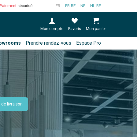
Paiement
sécurisé
FR
FR-BE
NE
NL-BE
Mon compte
Favoris
Mon panier
owrooms
Prendre rendez-vous
Espace Pro
 de livraison