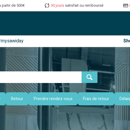
à partir de 500€
30 jours
satisfait ou remboursé
#mysawiday
Sh
e
Retour
Prendre rendez-vous
Frais de retour
Délais