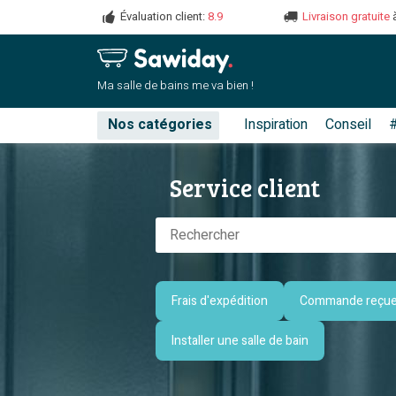
Évaluation client:
8.9
Livraison gratuite
Ma salle de
bains me va bien !
Nos catégories
Inspiration
Conseil
Service client
Frais d'expédition
Commande reçu
Installer une salle de bain