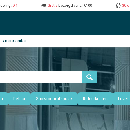
deling:
9.1
Gratis
bezorgd vanaf €100
30 d
#mijnsanitair
en
Retour
Showroom afspraak
Retourkosten
Levert