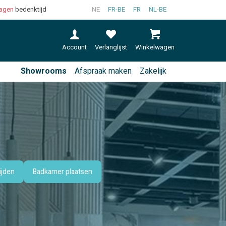
agen
bedenktijd
NE
FR-BE
FR
NL-BE
Account
Verlanglijst
Winkelwagen
Showrooms
Afspraak maken
Zakelijk
ijden
Badkamer plaatsen