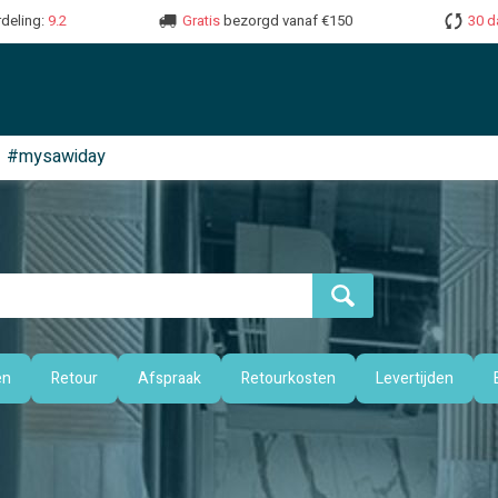
deling:
9.2
Gratis
bezorgd vanaf €150
30 d
#mysawiday
en
Retour
Afspraak
Retourkosten
Levertijden