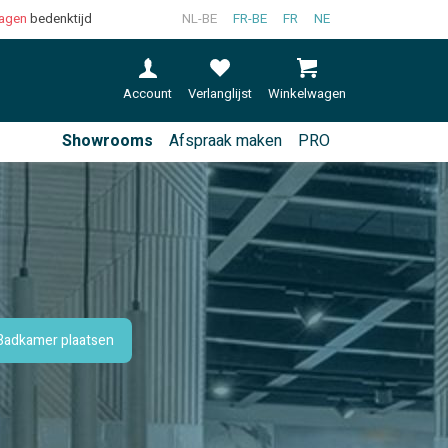
agen
bedenktijd
NL-BE
FR-BE
FR
NE
Account
Verlanglijst
Winkelwagen
Showrooms
Afspraak maken
PRO
Badkamer plaatsen