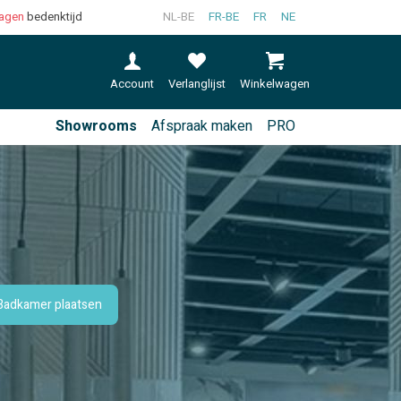
agen
bedenktijd
NL-BE
FR-BE
FR
NE
Account
Verlanglijst
Winkelwagen
Showrooms
Afspraak maken
PRO
Badkamer plaatsen