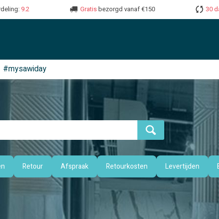
deling:
9.2
Gratis
bezorgd vanaf €150
30 d
#mysawiday
en
Retour
Afspraak
Retourkosten
Levertijden