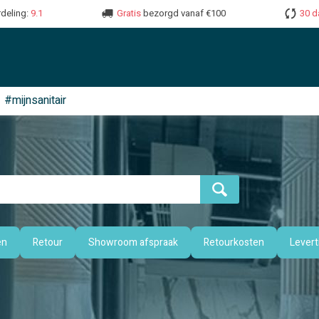
deling:
9.1
Gratis
bezorgd vanaf €100
30 d
#mijnsanitair
en
Retour
Showroom afspraak
Retourkosten
Levert